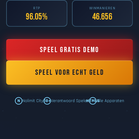
RTP
WINMANIEREN
96.05%
46.656
Speel Gratis Demo
Speel Voor Echt Geld
N
Nolimit City
18+
Verantwoord Spelen
HTML5
Alle Apparaten